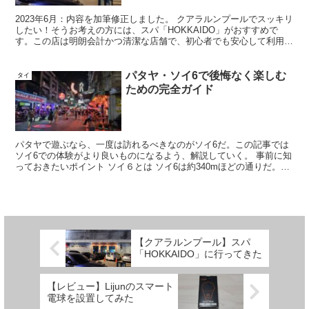
2023年6月：内容を加筆修正しました。 クアラルンプールでスッキリ
したい！そうお考えの方には、スパ「HOKKAIDO」がおすすめで
す。この店は明朗会計かつ清潔な店舗で、初心者でも安心して利用す
ることができます。 概要 場所 最寄り駅はブキ...
パタヤ・ソイ6で後悔なく楽しむ
タイ
ための完全ガイド
パタヤで遊ぶなら、一度は訪れるべきなのがソイ6だ。この記事では
ソイ6での体験がより良いものになるよう、解説していく。 事前に知
っておきたいポイント ソイ６とは ソイ6は約340mほどの通りだ。両
サイドにたくさんのバーが並んでおり、バーで働い...
【クアラルンプール】スパ
「HOKKAIDO」に行ってきた
【レビュー】Lijunのスマート
電球を設置してみた