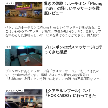
驚きの体験！ホーチミン「Phung
ベトナム
Thuy」の怪しいマッサージを徹
底レビュー
ベトナムのホーチミンにPhung Thuyというマッサージ店がある。こ
こはいわゆるエ○マッサージ店で、本番が無い代わりに、全身リップ
を中心とした素晴らしいサービスを受けることができる。個人的に、
また機会があれば訪れたいと思っているほど満足し...
プロンポンのボスマッサージに行
タイ
ってきた感想
プロンポンにあるマッサージ店「ボスマッサージ」に行ってきたの
で、その時の感想です。 場所 プロンポン駅から徒歩数分の
「Sukhumvit 24/1」という通りにある。この通りは不真面目なマッサ
ージ店が密集している。 店の前にはたくさんの女性...
【クアラルンプール】スパ
クアラルンプール
「HOKKAIDO」に行ってきた