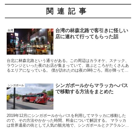
関連記事
台湾の林森北路で客引きに怪しい
台湾
店に連れて行ってもらった話
台北に林森北路という通りがある。この周辺はカラオケ、スナック、
ラウンジといった夜のお店が集まっていて、遊ぶところがたくさんあ
るエリアになっている。 僕が訪れたのは夜の9時ごろ。雨が降ってい
て、人通りは少ない。土曜日の夜だったがこんなものかと...
シンガポールからマラッカへバス
シンガポール
で移動する方法をまとめた
2019年12月にシンガポールからバスを利用してマラッカに移動した
ので、その方法やかかった時間、料金について解説する。 マラッカ
は世界遺産の街として人気の観光地で、シンガポールとクアラルンプ
ールの中間に位置している。シンガポールとマレーシア...