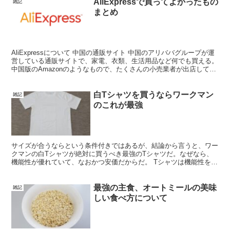
AliExpressで買ってよかったもの
雑記
まとめ
AliExpressについて 中国の通販サイト 中国のアリババグループが運
営している通販サイトで、家電、衣類、生活用品など何でも買える。
中国版のAmazonのようなもので、たくさんの小売業者が出店してい
る。 僕も何度も利用しているのだが、と...
白Tシャツを買うならワークマン
雑記
のこれが最強
サイズが合うならという条件付きではあるが、結論から言うと、ワー
クマンの白Tシャツが絶対に買うべき最強のTシャツだ。なぜなら、
機能性が優れていて、なおかつ安価だからだ。 Tシャツは機能性を重
視すべき Tシャツの素材は、天然繊維と化学繊維の2種...
最強の主食、オートミールの美味
雑記
しい食べ方について