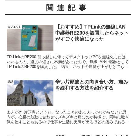
関連記事
【おすすめ】TPLinkの無線LAN
ガジェット
中継器RE200を設置したらネット
がすごく快適になった
TP-LinkのRE200 引っ越しに伴ってデスクトップPCを無線化したは
いいものの、速度の遅さに不満があったので、無線LAN中継器として
TP-LinkのRE200を購入した。 結果、ネットの速度が上がりとても快
適になったので紹介しようと思...
辛い片頭痛との向き合い方、痛み
雑記
を緩和する方法を紹介する
まえがき 片頭痛というと、なったことのある人しかわからないと思
うが、心臓の鼓動に合わせてズキズキと痛むのが特徴で、同時に吐き
気を催すこともあるので仕事や生活に支障が出るほどの痛みである。
片頭痛に悩まされている人は女性の方が男性の4倍多いと...