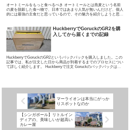
オートミールをもっと食べるべき オートミールとは燕麦という名前
の麦を脱穀した食べ物で、日本ではあまり人気が無いんだけど、個人
的には最強の主食だと思っているので、その魅力を紹介しようと思
う。 栄養価が高い たんぱく質ビタミン食物繊維 白米と比...
HuckberryでGoruckのGR2を購
雑記
入してから届くまでの記録
HuckberryでGoruckのGR2というバックパックを購入しました。この
記事では、私が注文した日から商品が到着するまでのプロセスについ
て詳しく紹介します。 Huckberryで注文 Goruckのバックパックは日
本ではほぼ取扱いがなく...
マーライオンは本当にがっか
りスポットなのか
【シンガポール】リトルイン
ディアの、美味しいが超高い
カレー屋